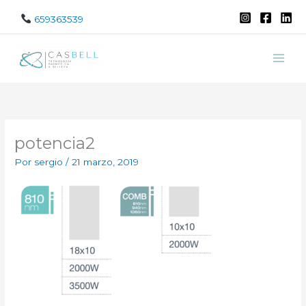
Ir
659363539
al
contenido
potencia2
Por
sergio
/
21 marzo, 2019