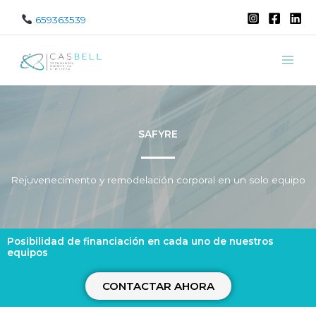
Ir
659363539
al
contenido
SAFYRE
Rejuvenecimento y remodelación corporal en un solo equipo
Posibilidad de financiación en cada uno de nuestros
equipos
CONTACTAR AHORA