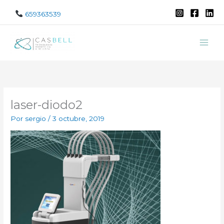
Ir
659363539
al
contenido
laser-diodo2
Por
sergio
/
3 octubre, 2019