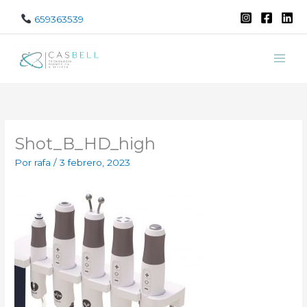
Ir
659363539
al
contenido
Shot_B_HD_high
Por
rafa
/
3 febrero, 2023