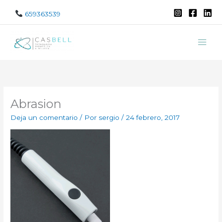
Ir
659363539
al
contenido
Abrasion
Deja un comentario
/ Por
sergio
/
24 febrero, 2017