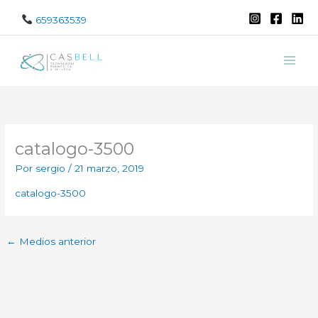
Ir
659363539
al
contenido
catalogo-3500
Por
sergio
/
21 marzo, 2019
catalogo-3500
←
Medios anterior