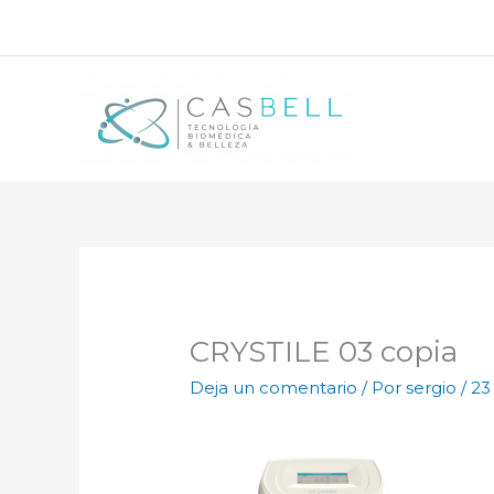
Ir
al
contenido
CRYSTILE 03 copia
Deja un comentario
/ Por
sergio
/
23