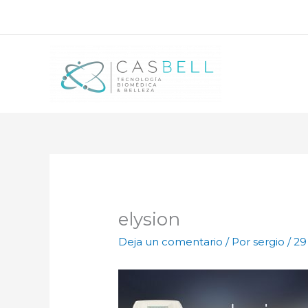
Ir
al
contenido
elysion
Deja un comentario
/ Por
sergio
/
29