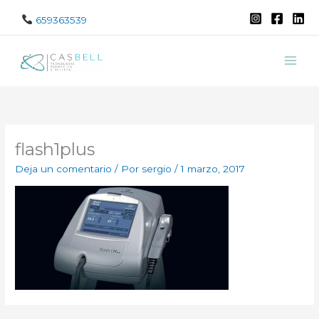
Ir
659363539
al
contenido
flash1plus
Deja un comentario
/ Por
sergio
/
1 marzo, 2017