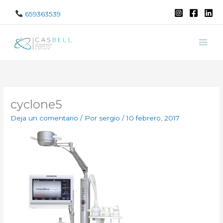
Ir
659363539
al
contenido
cyclone5
Deja un comentario
/ Por
sergio
/
10 febrero, 2017