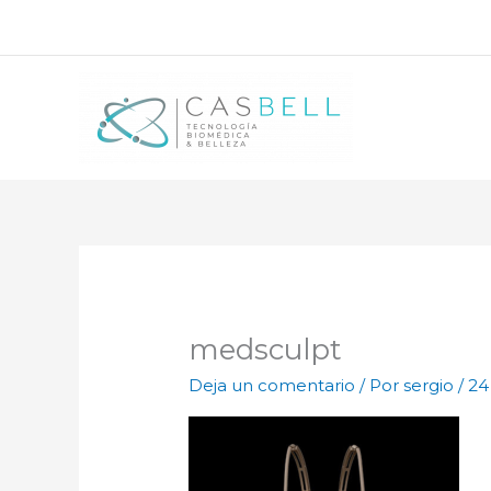
Ir
al
contenido
medsculpt
Deja un comentario
/ Por
sergio
/
24