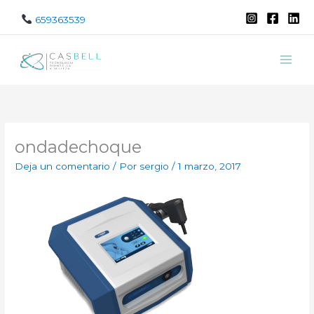
Ir
659363539
al
contenido
ondadechoque
Deja un comentario
/ Por
sergio
/
1 marzo, 2017